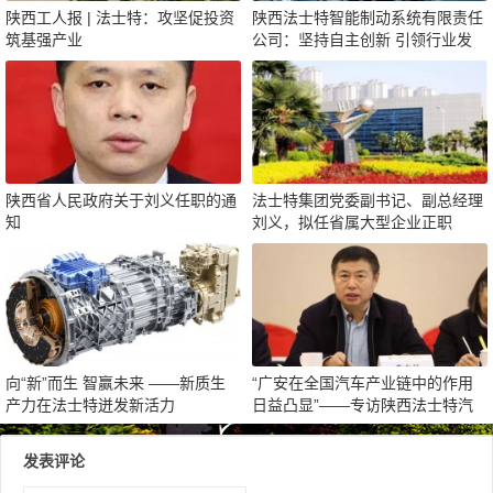
陕西工人报 | 法士特：攻坚促投资
陕西法士特智能制动系统有限责任
筑基强产业
公司：坚持自主创新 引领行业发
展
陕西省人民政府关于刘义任职的通
法士特集团党委副书记、副总经理
知
刘义，拟任省属大型企业正职
向“新”而生 智赢未来 ——新质生
“广安在全国汽车产业链中的作用
产力在法士特迸发新活力
日益凸显”——专访陕西法士特汽
车传动集团有限责任公司原董事长
李大开
发表评论