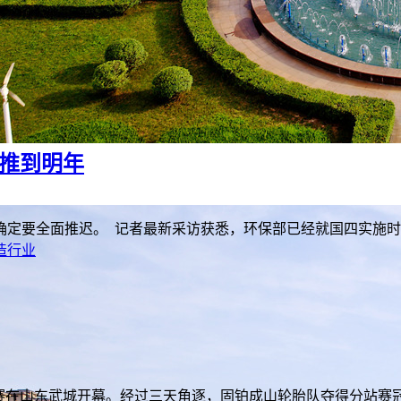
将推到明年
确定要全面推迟。 记者最新采访获悉，环保部已经就国四实施时间
造行业
山东武城开幕。经过三天角逐，固铂成山轮胎队夺得分站赛冠军，