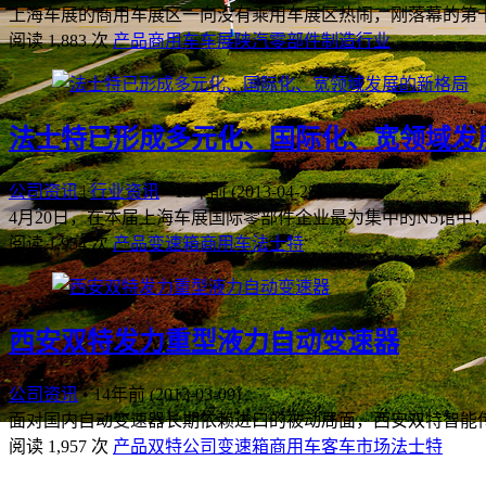
上海车展的商用车展区一向没有乘用车展区热闹，刚落幕的第十
阅读 1,883 次
产品
商用车
车展
陕汽
零部件制造行业
法士特已形成多元化、国际化、宽领域发
公司资讯
|
行业资讯
•
13年前 (2013-04-25)
4月20日，在本届上海车展国际零部件企业最为集中的N5馆中
阅读 1,954 次
产品
变速箱
商用车
法士特
西安双特发力重型液力自动变速器
公司资讯
•
14年前 (2013-03-09)
面对国内自动变速器长期依赖进口的被动局面，西安双特智能传
阅读 1,957 次
产品
双特公司
变速箱
商用车
客车
市场
法士特