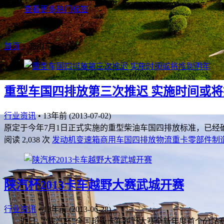
查看更多热门标签
首页
> 商用车 > 文章
重型车国四排放第三次推迟 实施时间或
行业资讯
•
13年前 (2013-07-02)
原定于今年7月1日正式实施的重型柴油车国四排放标准，已经
阅读 2,038 次
发动机
变速箱
商用车
国四排放
物流
重卡
零部件制
陕汽杯2013卡车越野大赛武城开赛
行业资讯
•
13年前 (2013-06-28)
近日，“陕汽杯”全国超级卡车越野大赛全新年度首个分站赛在