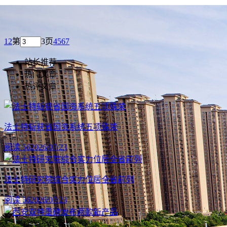
1
2
第
3
页
4
5
6
7
站长推荐
热门文章
热评文章
法士特斩获省国资系统五项殊荣
阅读 56
2026/07/23
法士特研究院综合实力位居全省前列
阅读 56
2026/07/23