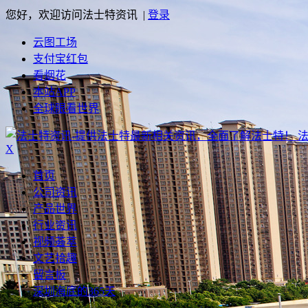
您好，欢迎访问法士特资讯 |
登录
云图工场
支付宝红包
看烟花
本站APP
全球眼看世界
X
首页
公司资讯
产品世界
行业资讯
视频荟萃
文艺拾趣
留言板
深圳海底的365天