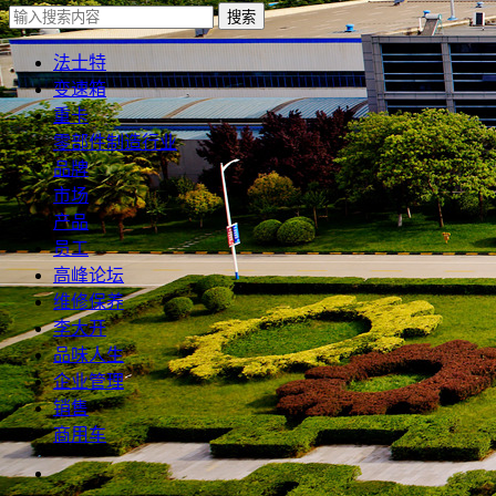
搜索
法士特
变速箱
重卡
零部件制造行业
品牌
市场
产品
员工
高峰论坛
维修保养
李大开
品味人生
企业管理
销售
商用车