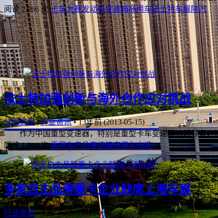
阅读 2,066 次
卡车大赛
发动机
变速箱
商用车
法士特
车展
陕汽
法士特加强创新与海外合作应对挑战
公司资讯
|
行业资讯
•
13年前 (2013-05-15)
作为中国重型变速器，特别是重型卡车变速器的领导者，法
阅读 1,944 次
乘用车
产品
变速箱
商用车
市场
多家自主品牌重卡企业缺席上海车展
行业资讯
•
13年前 (2013-05-03)