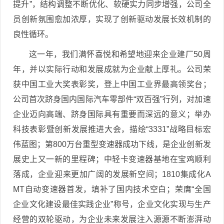
提升”，结构调整不断优化、软硬实力同步增强，公司全
员创新氛围愈加浓厚，实现了创新驱动发展长效机制的
良性循环。
这一年，我们满怀喜悦和希望地迎来企业建厂50周
年，并以实际行动和发展成就为企业献上厚礼。公司荣
获中国工业大奖表彰奖，登上中国工业界最高领奖台；
公司首次跻身国内国际汽车零部件“双百强”行列，对加速
企业迈向高端、跻身国际具有重要而深远的意义；举办
科技表彰暨创新发展推进大会，描绘“3331”战略目标宏
伟蓝图；第800万台重型变速器成功下线，是企业创新发
展史上又一新的里程碑；中轻卡变速器基地在宝鸡顺利
落成，企业迎来更加广阔的发展新空间；1810集成化A
MT自动变速器首发，填补了国内技术空白；荣膺“全国
企业文化建设最佳实践企业”称号，企业文化实现与生产
经营的双轮驱动，为企业未来发展注入源源不断澎湃动