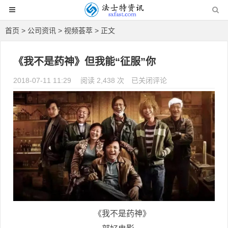
首页
>
公司资讯
>
视频荟萃
> 正文
《我不是药神》但我能“征服”你
2018-07-11 11:29
阅读 2,438 次
《我不是药神》但我能“征服”
已关闭评论
你
《我不是药神》