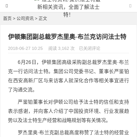
首页
>
公司资讯
> 正文
伊顿集团副总裁罗杰里奥·布兰克访问法士特
2018-06-27 10:25
阅读 3,162 次
伊顿集团副总裁罗杰里奥·布兰
已关闭评论
克访问法士特
6月26日，伊顿集团高级采购副总裁罗杰里奥·布兰
克一行访问法士特。集团公司党委书记、董事长严鉴铂
在西安高新厂区与来访客人就深化合作等相关事宜进行
了沟通交流。
严鉴铂董事长对伊顿公司给予法士特的信任和支持
表示感谢，并向客人介绍了中国投资环境、行业发展趋
势以及法士特生产经营和战略规划等有关情况。
罗杰里奥·布兰克副总裁高度称赞了法士特的经营业