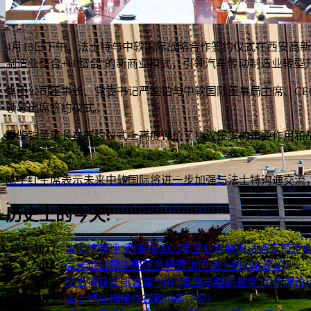
4月13日下午，法士特与中软国际战略合作签约仪式在西安高
制造业整合+IT整合”的新商业模式，引领汽车传动制造业转型
集团公司董事长、党委书记严鉴铂与中软国际董事局主席、C
领导出席签约仪式。
严鉴铂董事长在签约仪式上高度评价了协议签署的重要作用和
前景。
陈宇红主席表示未来中软国际将进一步加强与法士特沟通交流
历史上的今天:
2022:
法士特获评“西安市2022年工业互联网试点示范企业”
2016:
克诺尔公司中国区总经理访问法士特(0条评论)
2016:
法士特获安凯客车“2015年度卓越质量奖”(0条评论)
2015:
法士特16档操作视频(0条评论)