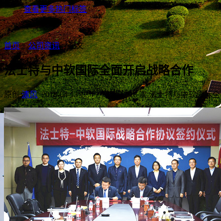
查看更多热门标签
首页
>
公司资讯
> 正文
法士特与中软国际全面开启战略合作
原创
清风
2018-04-13 12:45
阅读 3,018 次
法士特与中软国际全