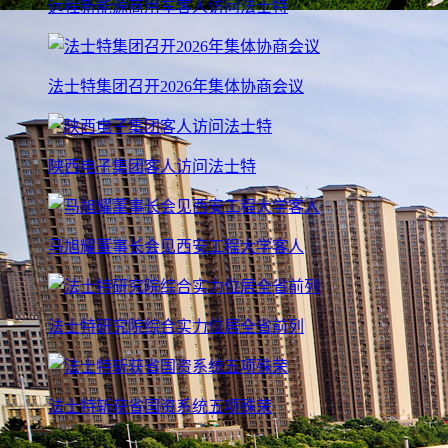
远程新能源商用车客人访问法士特
法士特集团召开2026年集体协商会议
陕西电子集团客人访问法士特
马旭耀董事长会见西安工程大学客人
法士特研究院综合实力位居全省前列
法士特斩获省国资系统五项殊荣