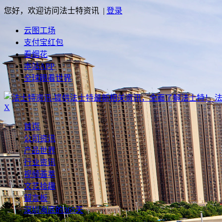
您好，欢迎访问法士特资讯 |
登录
云图工场
支付宝红包
看烟花
本站APP
全球眼看世界
X
首页
公司资讯
产品世界
行业资讯
视频荟萃
文艺拾趣
留言板
深圳海底的365天