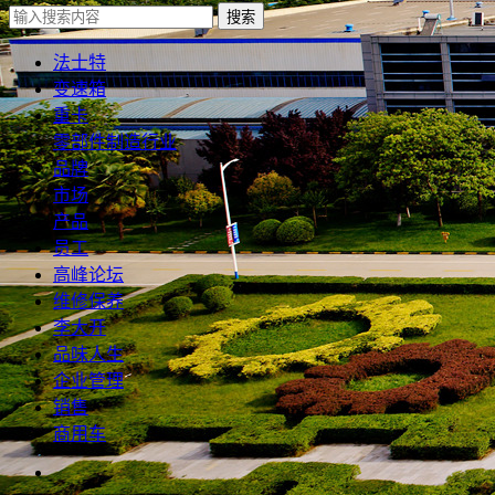
搜索
法士特
变速箱
重卡
零部件制造行业
品牌
市场
产品
员工
高峰论坛
维修保养
李大开
品味人生
企业管理
销售
商用车