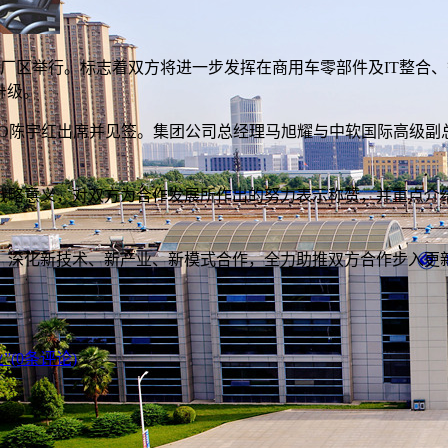
新厂区举行。标志着双方将进一步发挥在商用车零部件及IT整合
升级。
EO陈宇红出席并见签。集团公司总经理马旭耀与中软国际高级副
战略意义，对双方为合作发展所作出的努力表示称赞，并重点介
，深化新技术、新产业、新模式合作，全力助推双方合作步入更
(0条评论)