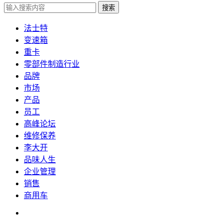
搜索
法士特
变速箱
重卡
零部件制造行业
品牌
市场
产品
员工
高峰论坛
维修保养
李大开
品味人生
企业管理
销售
商用车