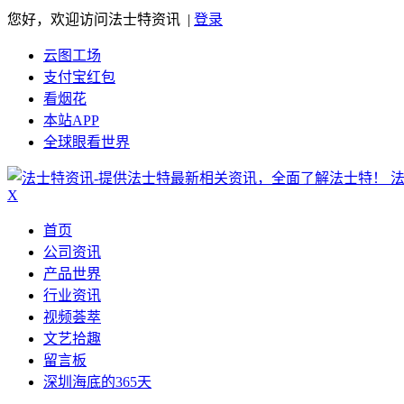
您好，欢迎访问法士特资讯 |
登录
云图工场
支付宝红包
看烟花
本站APP
全球眼看世界
X
首页
公司资讯
产品世界
行业资讯
视频荟萃
文艺拾趣
留言板
深圳海底的365天